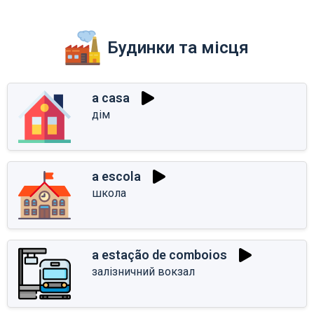
Будинки та місця
a casa
дім
a escola
школа
a estação de comboios
залізничний вокзал