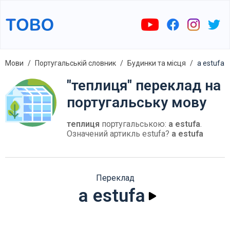
Мови
Португальській словник
Будинки та місця
a estufa
"теплиця" переклад на
португальську мову
теплиця
португальською:
a estufa
.
Означений артикль estufa?
a estufa
Переклад
a estufa