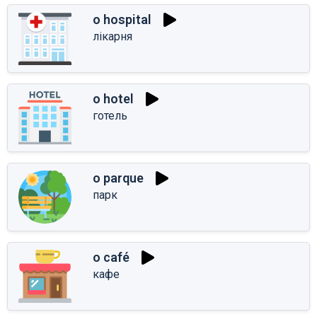
o hospital
лікарня
o hotel
готель
o parque
парк
o café
кафе