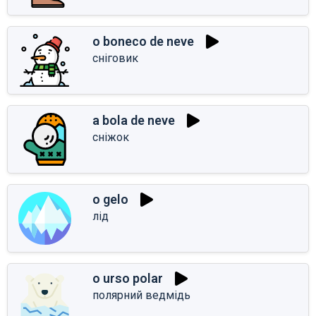
o boneco de neve
сніговик
a bola de neve
сніжок
o gelo
лід
o urso polar
полярний ведмідь