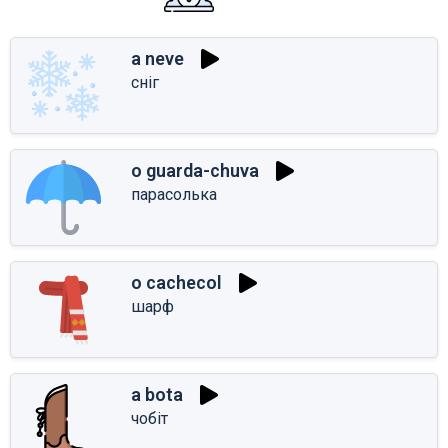
a neve
сніг
o guarda-chuva
парасолька
o cachecol
шарф
a bota
чобіт