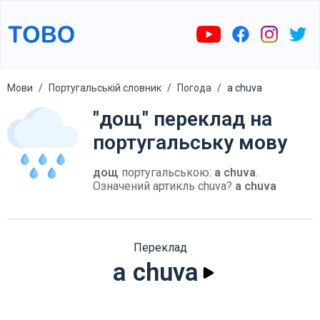
Мови
Португальській словник
Погода
a chuva
"дощ" переклад на
португальську мову
дощ
португальською:
a chuva
.
Означений артикль chuva?
a chuva
Переклад
a chuva