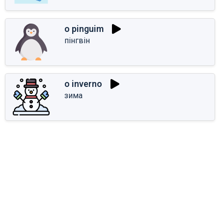
o pinguim
пінгвін
o inverno
зима