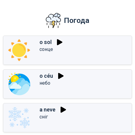
Погода
o sol
сонце
o céu
небо
a neve
сніг