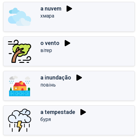
a nuvem
хмара
o vento
вітер
a inundação
повінь
a tempestade
буря