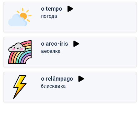
o tempo
погода
o arco-íris
веселка
o relâmpago
блискавка