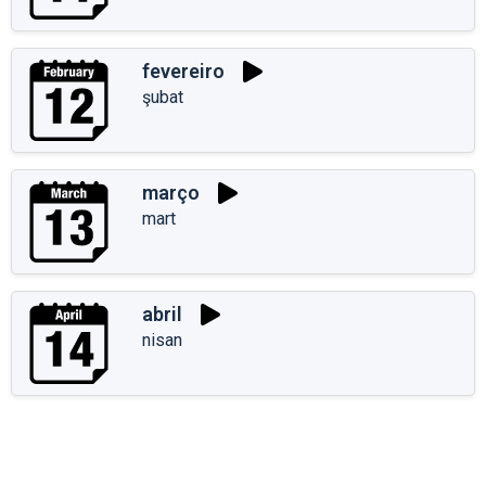
fevereiro
şubat
março
mart
abril
nisan