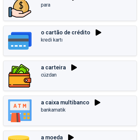
para
o cartão de crédito
kredi kartı
a carteira
cüzdan
a caixa multibanco
bankamatik
a moeda