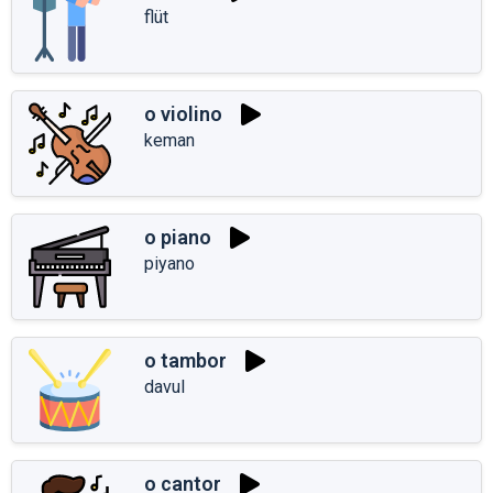
flüt
o violino
keman
o piano
piyano
o tambor
davul
o cantor