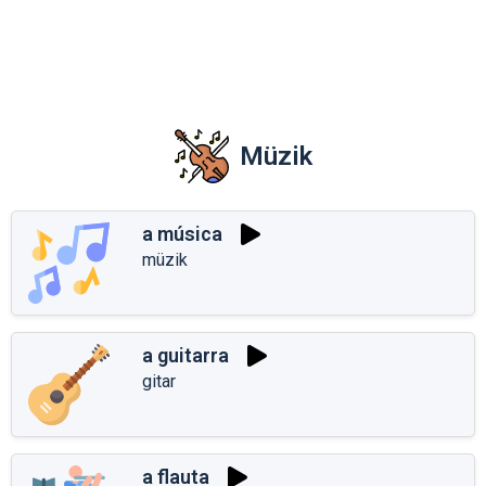
Müzik
a música
müzik
a guitarra
gitar
a flauta