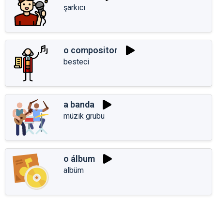
şarkıcı
o compositor
besteci
a banda
müzik grubu
o álbum
albüm