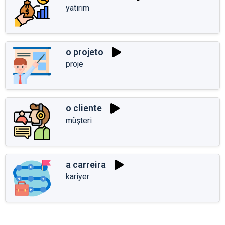
yatırım
o projeto
proje
o cliente
müşteri
a carreira
kariyer