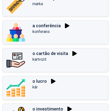
marka
a conferência
konferans
o cartão de visita
kartvizit
o lucro
kâr
o investimento