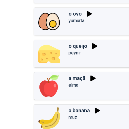
o ovo
yumurta
o queijo
peynir
a maçã
elma
a banana
muz