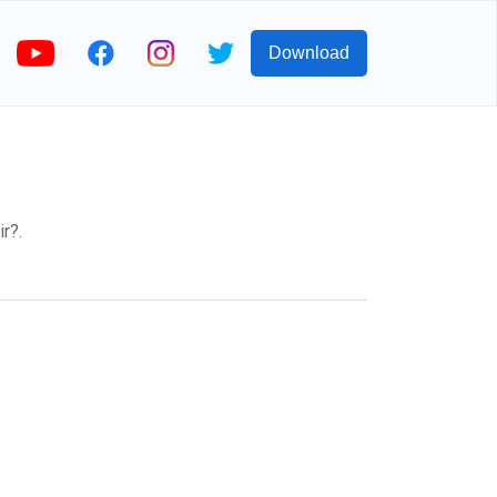
Download
r?.