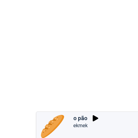
o pão
ekmek