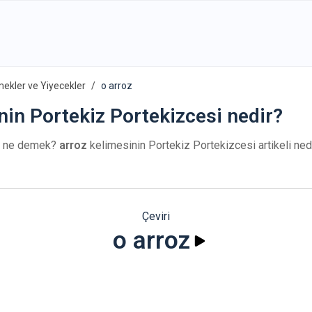
ekler ve Yiyecekler
o arroz
inin Portekiz Portekizcesi nedir?
ne demek?
arroz
kelimesinin Portekiz Portekizcesi artikeli nedi
Çeviri
o arroz