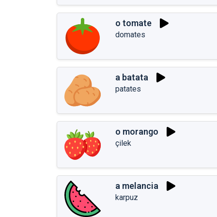
o tomate
domates
a batata
patates
o morango
çilek
a melancia
karpuz