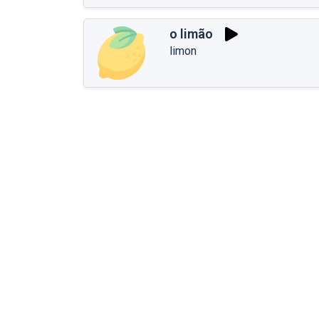
o limão
limon