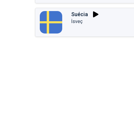
Suécia
İsveç