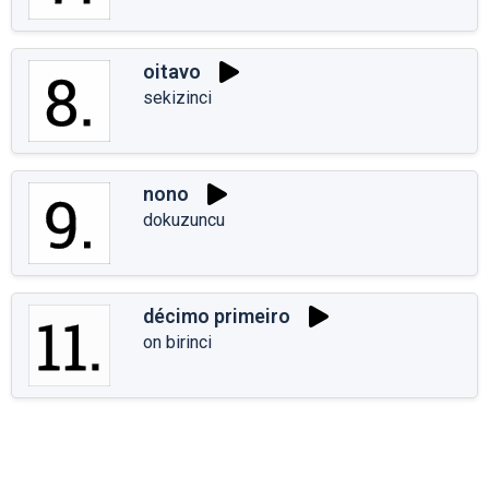
oitavo
sekizinci
nono
dokuzuncu
décimo primeiro
on birinci