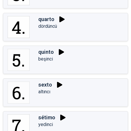
quarto
dördüncü
quinto
beşinci
sexto
altıncı
sétimo
yedinci