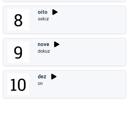
oito
sekiz
nove
dokuz
dez
on