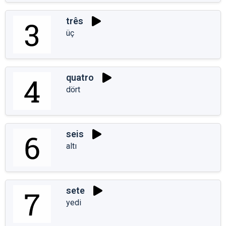
três
üç
quatro
dört
seis
altı
sete
yedi