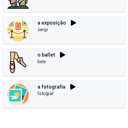
a exposição
sergi
o ballet
bale
a fotografia
fotoğraf