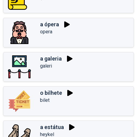
a ópera
opera
a galeria
galeri
o bilhete
bilet
a estátua
heykel