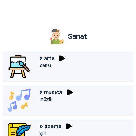
Sanat
a arte
sanat
a música
müzik
o poema
şiir