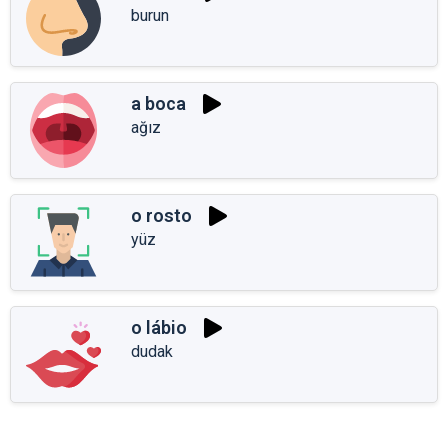
burun
a boca
ağız
o rosto
yüz
o lábio
dudak