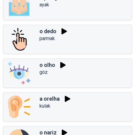
ayak
o dedo
parmak
o olho
göz
a orelha
kulak
o nariz