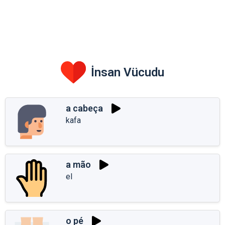
İnsan Vücudu
a cabeça
kafa
a mão
el
o pé