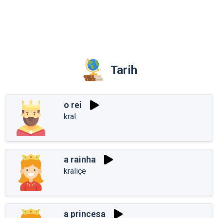
Tarih
o rei
kral
a rainha
kraliçe
a princesa