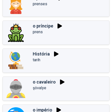
prenses
o príncipe
prens
História
tarih
o cavaleiro
şövalye
o império