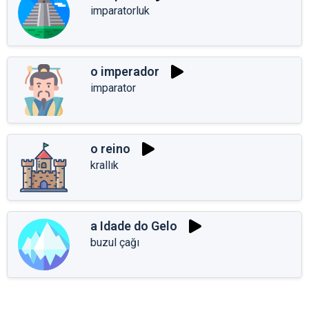
imparatorluk
o imperador
imparator
o reino
krallık
a Idade do Gelo
buzul çağı