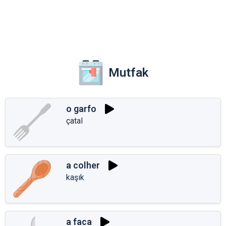
Mutfak
o garfo
çatal
a colher
kaşık
a faca