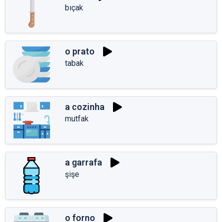
bıçak
o prato
tabak
a cozinha
mutfak
a garrafa
şişe
o forno