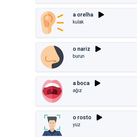
a orelha
kulak
o nariz
burun
a boca
ağız
o rosto
yüz