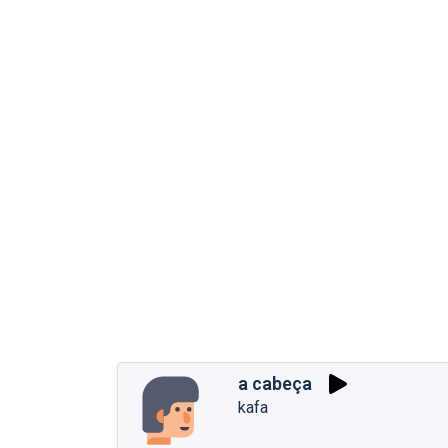
a cabeça
kafa