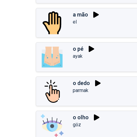
a mão
el
o pé
ayak
o dedo
parmak
o olho
göz