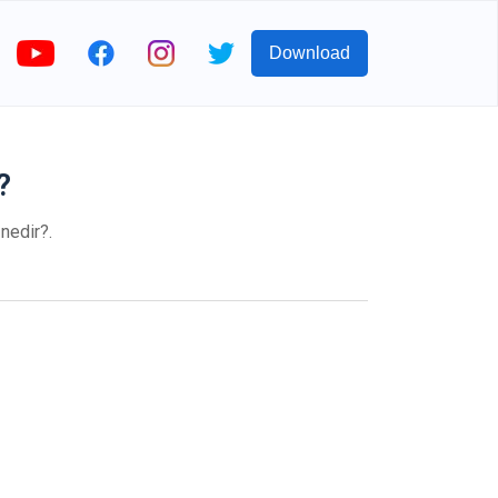
Download
?
nedir?.