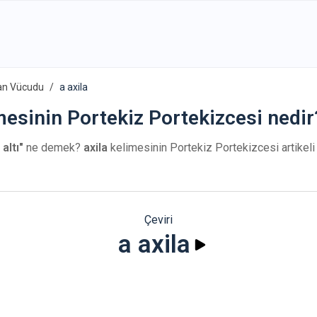
an Vücudu
a axila
imesinin Portekiz Portekizcesi nedir
altı"
ne demek?
axila
kelimesinin Portekiz Portekizcesi artikeli 
Çeviri
a axila