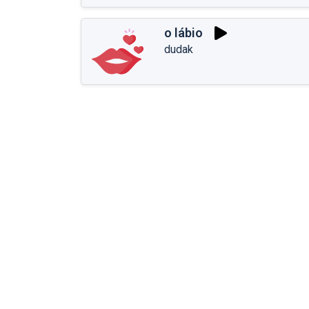
o lábio
dudak