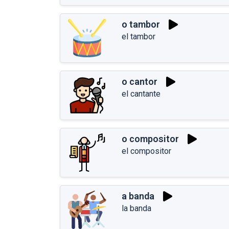
o tambor
el tambor
o cantor
el cantante
o compositor
el compositor
a banda
la banda