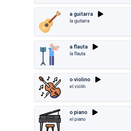
a guitarra
la guitarra
a flauta
la flauta
o violino
el violín
o piano
el piano