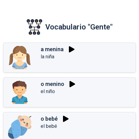
Vocabulario "Gente"
a menina
la niña
o menino
el niño
o bebé
el bebé