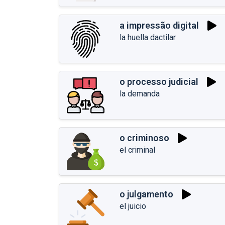
a impressão digital
la huella dactilar
o processo judicial
la demanda
o criminoso
el criminal
o julgamento
el juicio