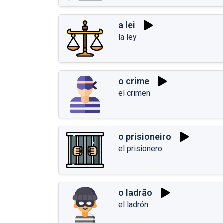
a lei
la ley
o crime
el crimen
o prisioneiro
el prisionero
o ladrão
el ladrón