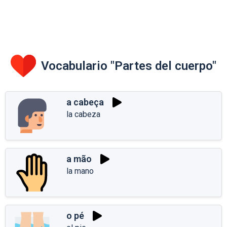
Vocabulario "Partes del cuerpo"
a cabeça
la cabeza
a mão
la mano
o pé