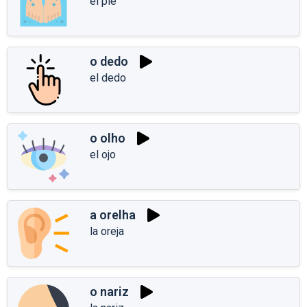
el pie
o dedo
el dedo
o olho
el ojo
a orelha
la oreja
o nariz