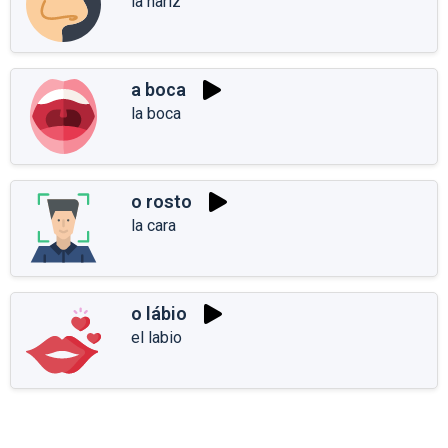
la nariz
a boca
la boca
o rosto
la cara
o lábio
el labio