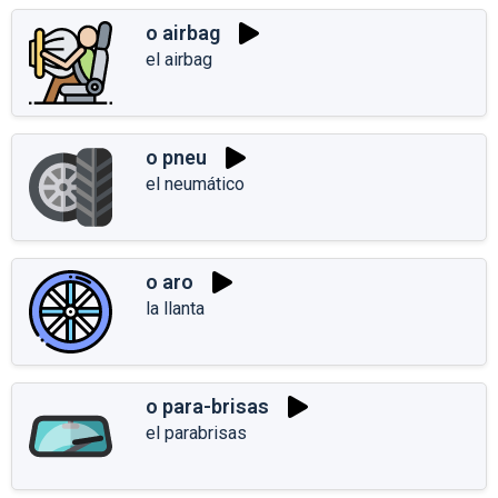
o airbag
el airbag
o pneu
el neumático
o aro
la llanta
o para-brisas
el parabrisas