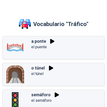
Vocabulario "Tráfico"
a ponte
el puente
o túnel
el túnel
semáforo
el semáforo