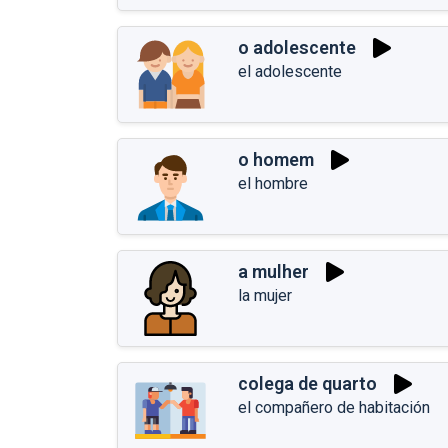
o adolescente
el adolescente
o homem
el hombre
a mulher
la mujer
colega de quarto
el compañero de habitación