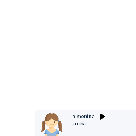
a menina
la niña