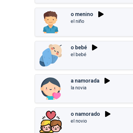
o menino
el niño
o bebé
el bebé
a namorada
la novia
o namorado
el novio