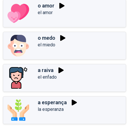
o amor
el amor
o medo
el miedo
a raiva
el enfado
a esperança
la esperanza