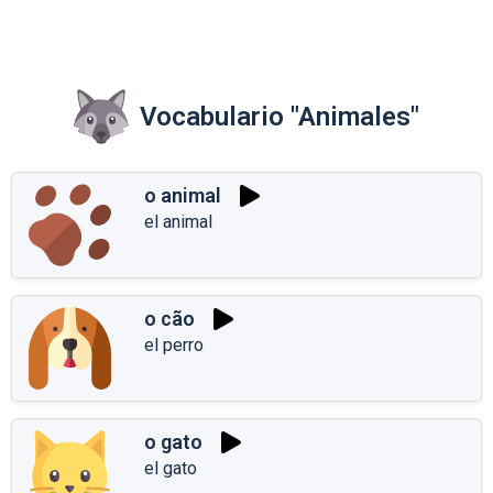
Vocabulario "Animales"
o animal
el animal
o cão
el perro
o gato
el gato