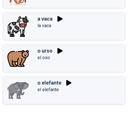
a vaca
la vaca
o urso
el oso
o elefante
el elefante