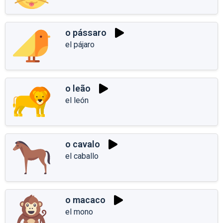
o pássaro
el pájaro
o leão
el león
o cavalo
el caballo
o macaco
el mono