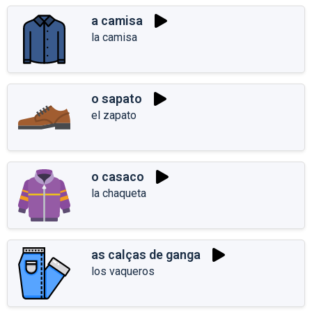
a camisa
la camisa
o sapato
el zapato
o casaco
la chaqueta
as calças de ganga
los vaqueros