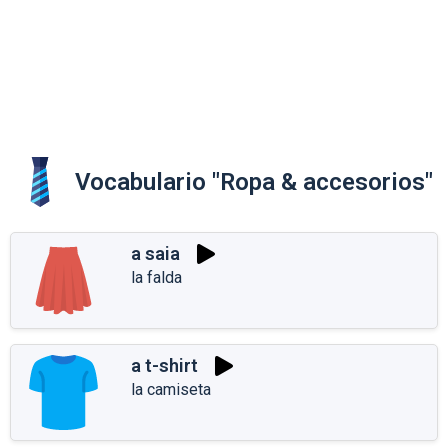
Vocabulario "Ropa & accesorios"
a saia
la falda
a t-shirt
la camiseta