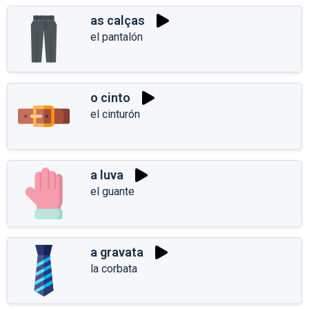
as calças
el pantalón
o cinto
el cinturón
a luva
el guante
a gravata
la corbata