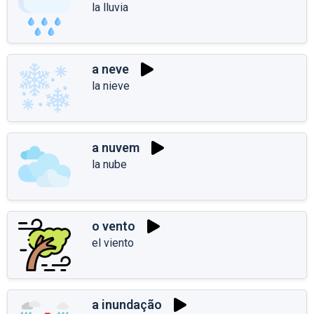
la lluvia
a neve
la nieve
a nuvem
la nube
o vento
el viento
a inundação