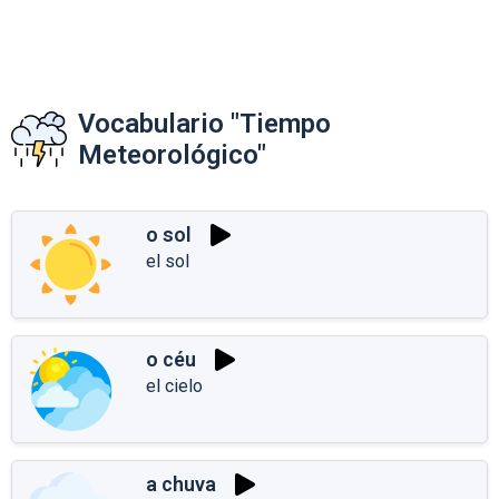
Vocabulario "Tiempo
Meteorológico"
o sol
el sol
o céu
el cielo
a chuva