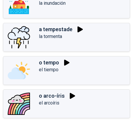
la inundación
a tempestade
la tormenta
o tempo
el tiempo
o arco-íris
el arcoíris