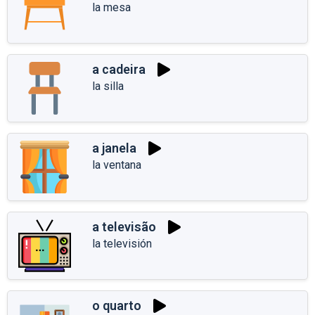
la mesa
a cadeira
la silla
a janela
la ventana
a televisão
la televisión
o quarto