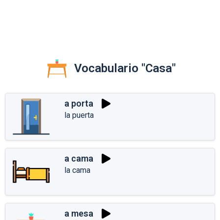
Vocabulario "Casa"
a porta
la puerta
a cama
la cama
a mesa