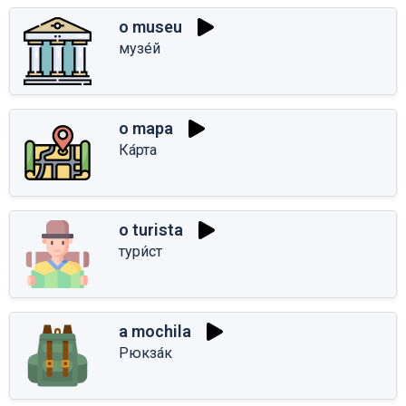
o museu
музе́й
o mapa
Ка́рта
o turista
тури́ст
a mochila
Рюкза́к