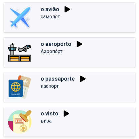
o avião
самолёт
o aeroporto
Аэропо́рт
o passaporte
па́спорт
o visto
ви́за