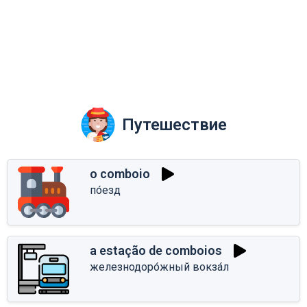
Путешествие
o comboio
по́езд
a estação de comboios
железнодоро́жный вокза́л