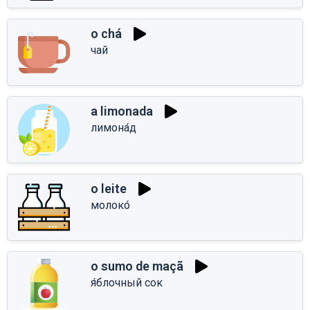
o chá
чай
a limonada
лимона́д
o leite
молоко́
o sumo de maçã
я́блочный сок