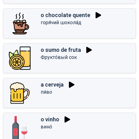
o chocolate quente
горя́чий шокола́д
o sumo de fruta
Фрукто́вый сок
a cerveja
пи́во
o vinho
вино́