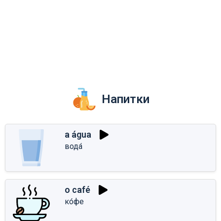
Напитки
a água
вода́
o café
ко́фе