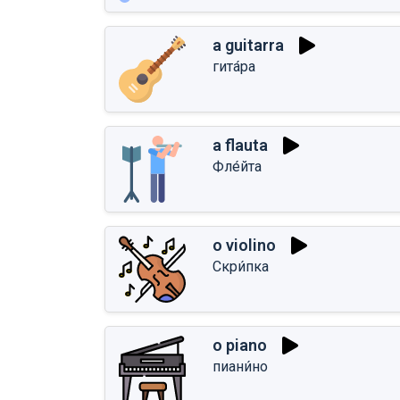
a guitarra
гита́ра
a flauta
Фле́йта
o violino
Скри́пка
o piano
пиани́но