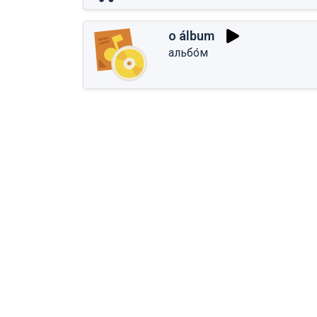
o álbum
альбо́м