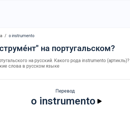
а
o instrumento
нструме́нт" на португальском?
ртугальского на русский. Какого рода instrumento (артикль)?
кие слова в русском языке
Перевод
o instrumento