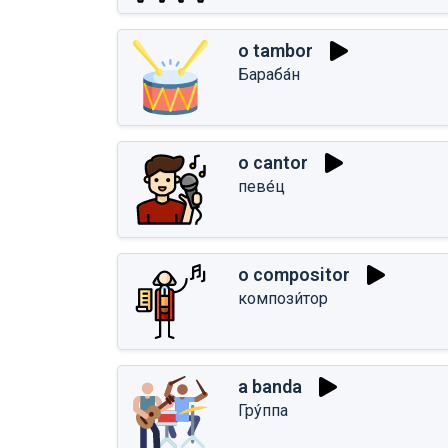
o tambor
Бараба́н
o cantor
певе́ц
o compositor
компози́тор
a banda
Гру́ппа