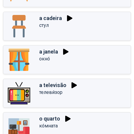
a cadeira
стул
a janela
окно́
a televisão
телеви́зор
o quarto
ко́мната