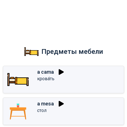
Предметы мебели
a cama
крова́ть
a mesa
стол