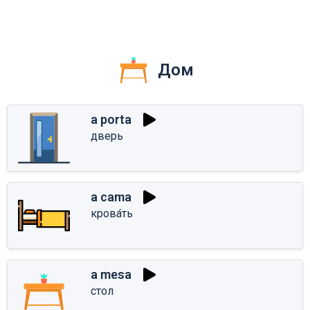
Дом
a porta
дверь
a cama
крова́ть
a mesa
стол