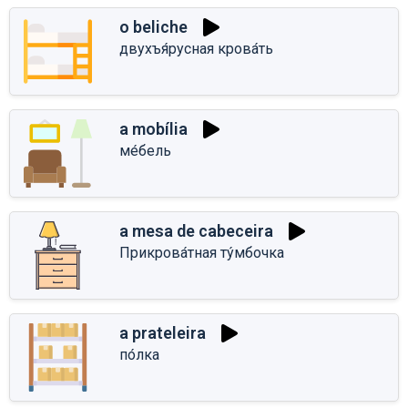
o beliche
двухъя́русная крова́ть
a mobília
ме́бель
a mesa de cabeceira
Прикрова́тная ту́мбочка
a prateleira
по́лка