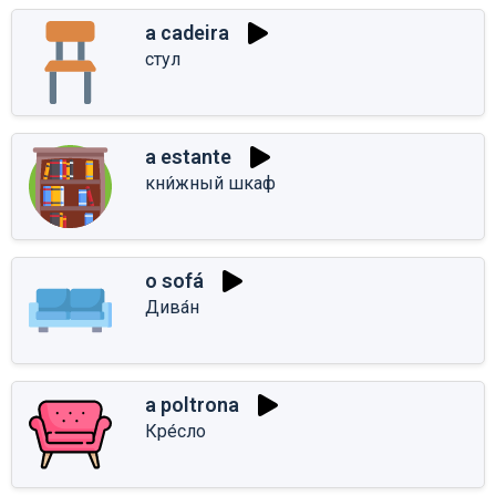
a cadeira
стул
a estante
кни́жный шкаф
o sofá
Дива́н
a poltrona
Кре́сло