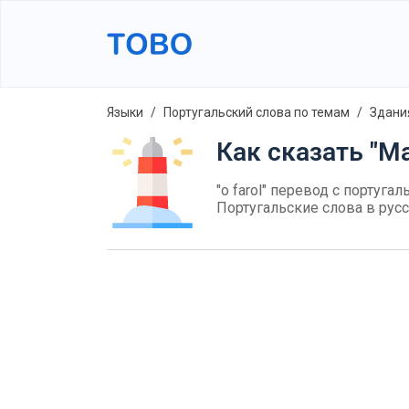
Языки
Португальский слова по темам
Здани
Как сказать "Ма
"o farol" перевод с португал
Португальские слова в рус