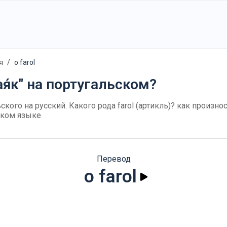
я
o farol
я́к" на португальском?
ьского на русский. Какого рода farol (артикль)? как произнос
ском языке
Перевод
o farol