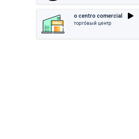
o centro comercial
торго́вый центр