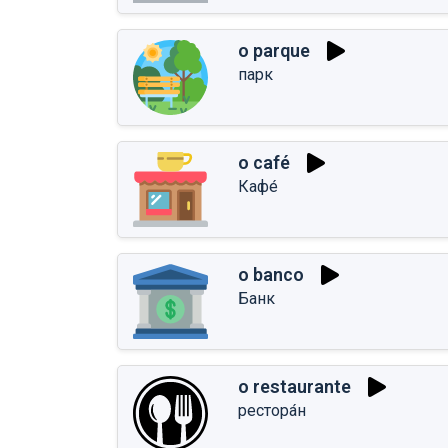
o parque
парк
o café
Кафе́
o banco
Банк
o restaurante
рестора́н