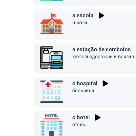
a escola
шко́ла
a estação de comboios
железнодоро́жный вокза́л
o hospital
больни́ца
o hotel
оте́ль