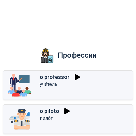
Профессии
o professor
учи́тель
o piloto
пило́т