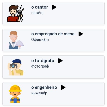
o cantor
певе́ц
o empregado de mesa
Официа́нт
o fotógrafo
Фото́граф
o engenheiro
инжене́р