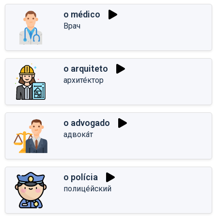
o médico
Врач
o arquiteto
архите́ктор
o advogado
адвока́т
o polícia
полице́йский