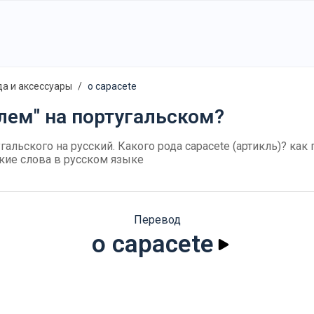
а и аксессуары
o capacete
лем" на португальском?
угальского на русский. Какого рода capacete (артикль)? как 
кие слова в русском языке
Перевод
o capacete