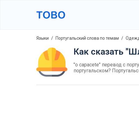
Языки
Португальский слова по темам
Одежд
Как сказать "Ш
"o capacete" перевод с порт
португальском? Португальс