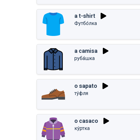
a t-shirt
Футбо́лка
a camisa
руба́шка
o sapato
ту́фля
o casaco
ку́ртка