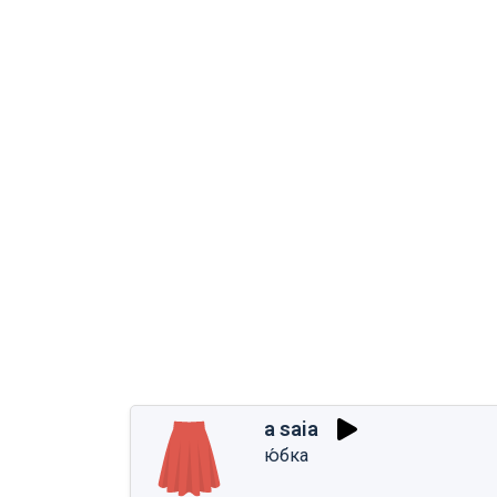
a saia
ю́бка