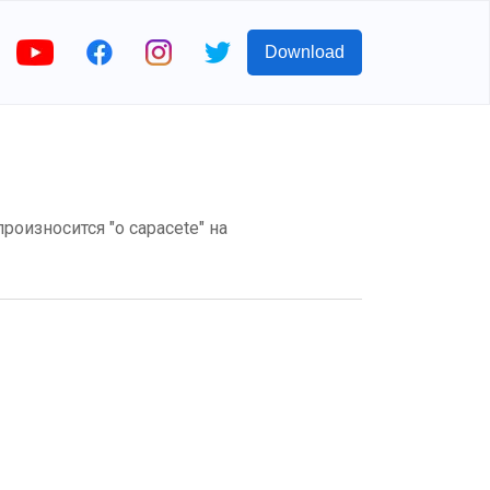
Download
произносится "o capacete" на