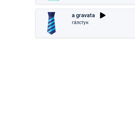
a gravata
га́лстук