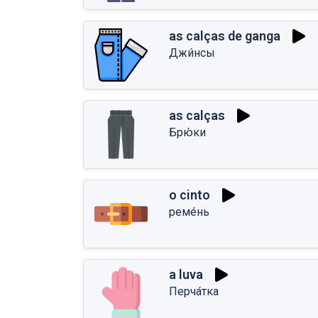
as calças de ganga
Джи́нсы
as calças
Брю́ки
o cinto
реме́нь
a luva
Перча́тка