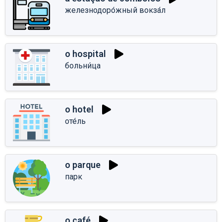
железнодоро́жный вокза́л
o hospital
больни́ца
o hotel
оте́ль
o parque
парк
o café