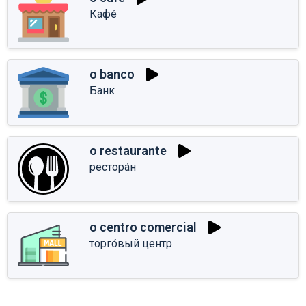
Кафе́
o banco
Банк
o restaurante
рестора́н
o centro comercial
торго́вый центр