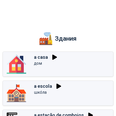
Здания
a casa
дом
a escola
шко́ла
a estação de comboios