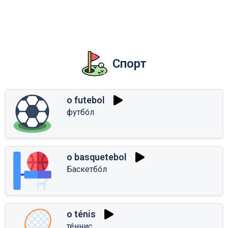
Спорт
o futebol
футбо́л
o basquetebol
Баскетбо́л
o ténis
те́ннис