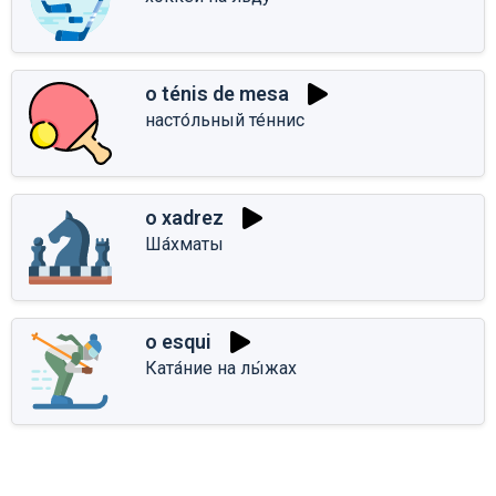
o ténis de mesa
насто́льный те́ннис
o xadrez
Ша́хматы
o esqui
Ката́ние на лы́жах