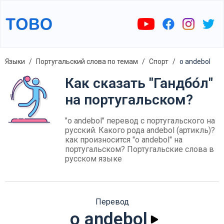
Языки
Португальский слова по темам
Спорт
o andebol
Как сказать "Гандбо́л"
на португальском?
"o andebol" перевод с португальского на
русский. Какого рода andebol (артикль)?
как произносится "o andebol" на
португальском? Португальские слова в
русском языке
Перевод
o andebol