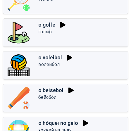
o golfe
гольф
o voleibol
волейбо́л
o beisebol
бейсбо́л
o hóquei no gelo
хокке́й на льду