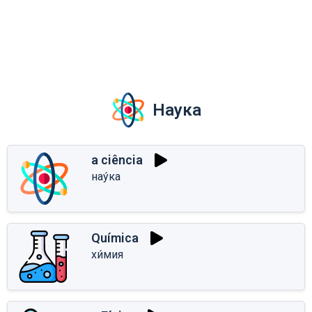
Наука
a ciência
нау́ка
Química
хи́мия