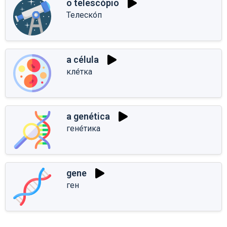
o telescópio
Телеско́п
a célula
кле́тка
a genética
гене́тика
gene
ген