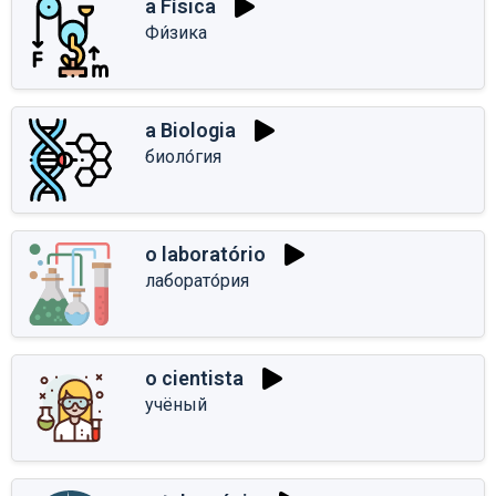
a Física
Фи́зика
a Biologia
биоло́гия
o laboratório
лаборато́рия
o cientista
учёный