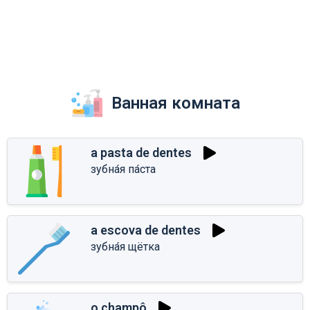
Ванная комната
a pasta de dentes
зубна́я па́ста
a escova de dentes
зубна́я щётка
o champô