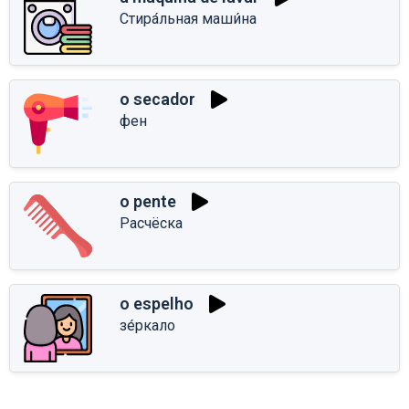
Стира́льная маши́на
o secador
фен
o pente
Расчёска
o espelho
зе́ркало