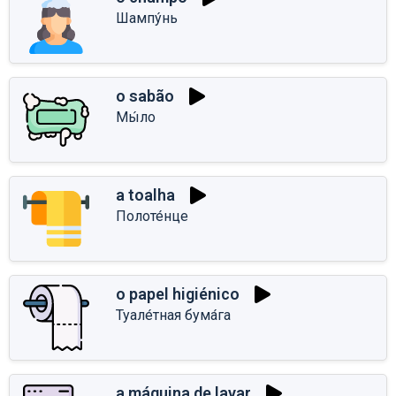
Шампу́нь
o sabão
Мы́ло
a toalha
Полоте́нце
o papel higiénico
Туале́тная бума́га
a máquina de lavar