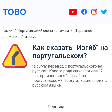
Языки
Португальский слова по темам
Дорожное
движение
a curva
Как сказать "Изги́б" на
португальском?
"a curva" перевод с португальского на
русский. Какого рода curva (артикль)?
как произносится "a curva" на
португальском? Португальские слова в
русском языке
Перевод