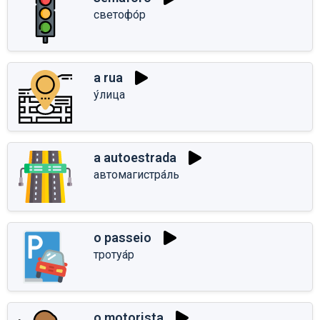
светофо́р
a rua
у́лица
a autoestrada
автомагистра́ль
o passeio
тротуа́р
o motorista