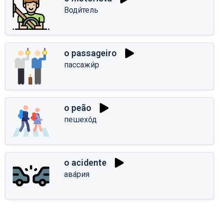
Води́тель
o passageiro
пассажи́р
o peão
пешехо́д
o acidente
ава́рия