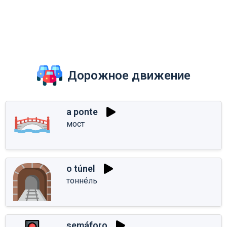
Дорожное движение
a ponte
мост
o túnel
тонне́ль
semáforo