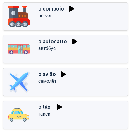
o comboio
по́езд
o autocarro
авто́бус
o avião
самолёт
o táxi
такси́