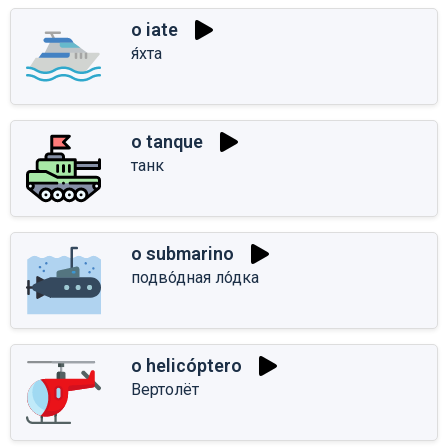
o iate
я́хта
o tanque
танк
o submarino
подво́дная ло́дка
o helicóptero
Вертолёт