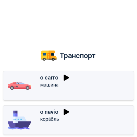
Транспорт
o carro
маши́на
o navio
кора́бль