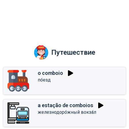
Путешествие
o comboio
по́езд
a estação de comboios
железнодоро́жный вокза́л