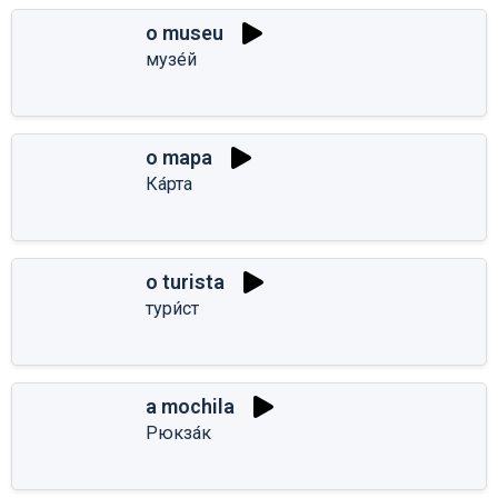
o museu
музе́й
o mapa
Ка́рта
o turista
тури́ст
a mochila
Рюкза́к