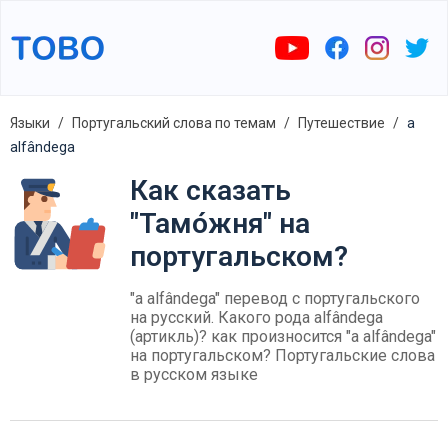
Языки
Португальский слова по темам
Путешествие
a
alfândega
Как сказать
"Тамо́жня" на
португальском?
"a alfândega" перевод с португальского
на русский. Какого рода alfândega
(артикль)? как произносится "a alfândega"
на португальском? Португальские слова
в русском языке