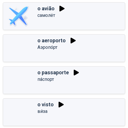
o avião
самолёт
o aeroporto
Аэропо́рт
o passaporte
па́спорт
o visto
ви́за