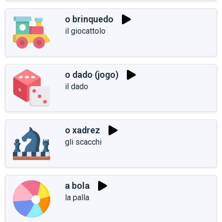
o brinquedo
il giocattolo
o dado (jogo)
il dado
o xadrez
gli scacchi
a bola
la palla