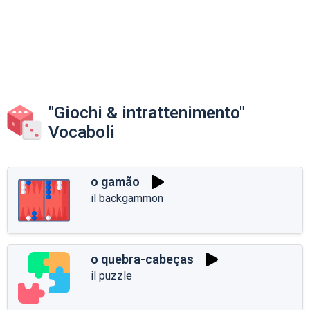
"Giochi & intrattenimento"
Vocaboli
o gamão
il backgammon
o quebra-cabeças
il puzzle