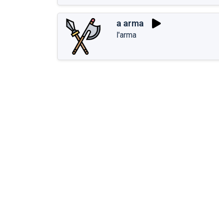
a arma
l'arma