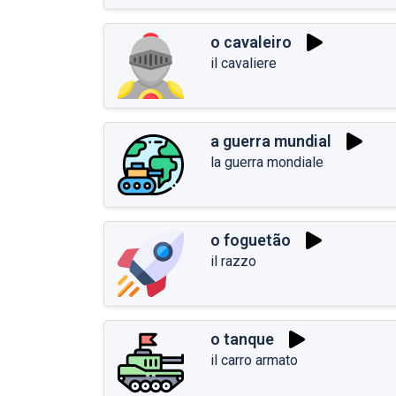
o cavaleiro
il cavaliere
a guerra mundial
la guerra mondiale
o foguetão
il razzo
o tanque
il carro armato