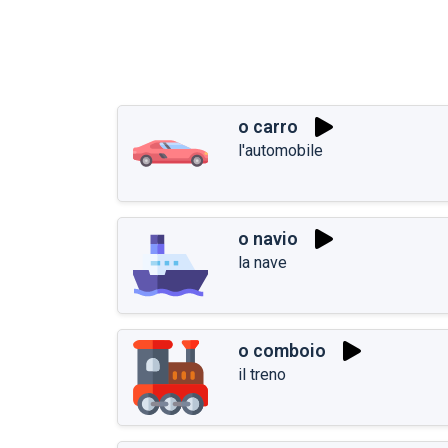
o carro
l'automobile
o navio
la nave
o comboio
il treno