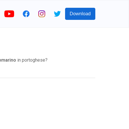
Download
bmarino
in portoghese?