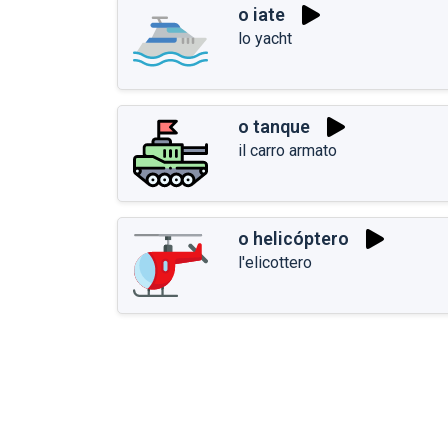
o iate
lo yacht
o tanque
il carro armato
o helicóptero
l'elicottero