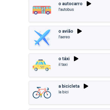
o autocarro
l'autobus
o avião
l'aereo
o táxi
il taxi
a bicicleta
la bici