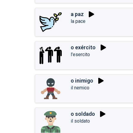
a paz
la pace
o exército
l'esercito
o inimigo
il nemico
o soldado
il soldato