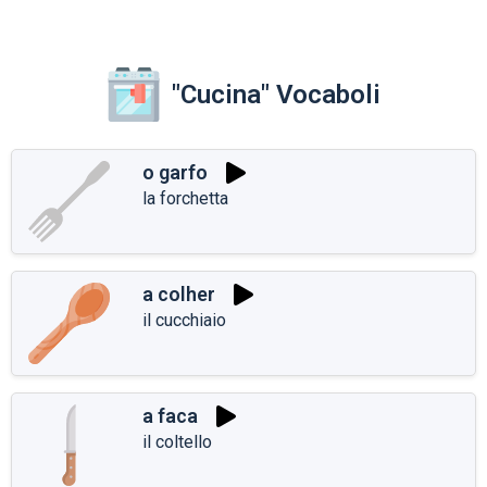
"Cucina" Vocaboli
o garfo
la forchetta
a colher
il cucchiaio
a faca
il coltello