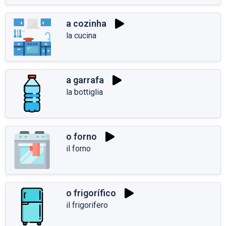
a cozinha
la cucina
a garrafa
la bottiglia
o forno
il forno
o frigorífico
il frigorifero