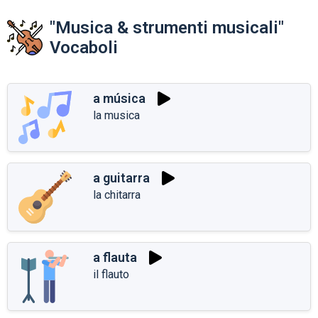
"Musica & strumenti musicali"
Vocaboli
a música
la musica
a guitarra
la chitarra
a flauta
il flauto