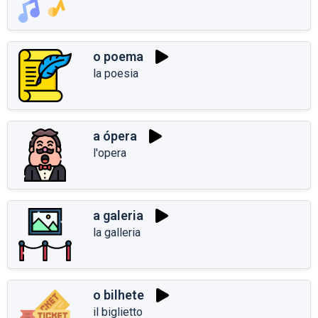
o poema
la poesia
a ópera
l'opera
a galeria
la galleria
o bilhete
il biglietto