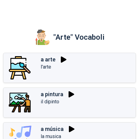
"Arte" Vocaboli
a arte
l'arte
a pintura
il dipinto
a música
la musica