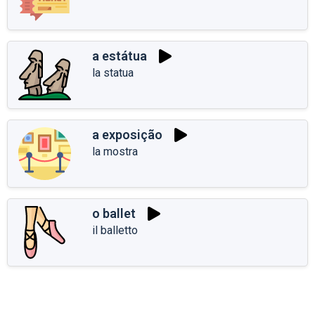
a estátua
la statua
a exposição
la mostra
o ballet
il balletto