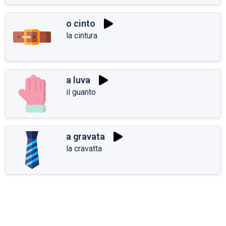
o cinto
la cintura
a luva
il guanto
a gravata
la cravatta