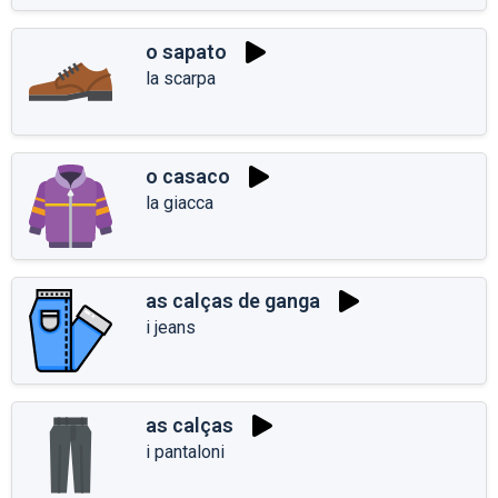
o sapato
la scarpa
o casaco
la giacca
as calças de ganga
i jeans
as calças
i pantaloni