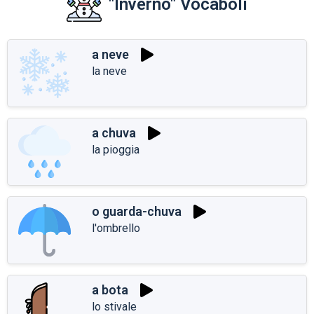
"Inverno" Vocaboli
a neve
la neve
a chuva
la pioggia
o guarda-chuva
l'ombrello
a bota
lo stivale