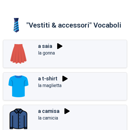
"Vestiti & accessori" Vocaboli
a saia
la gonna
a t-shirt
la maglietta
a camisa
la camicia