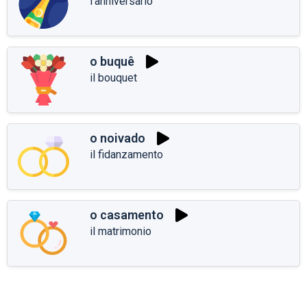
l'anniversario
o buquê
il bouquet
o noivado
il fidanzamento
o casamento
il matrimonio