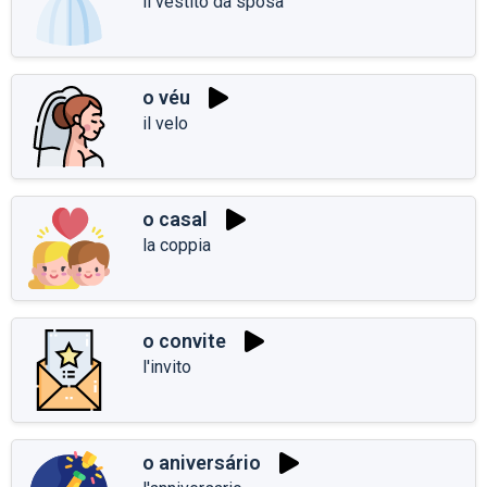
il vestito da sposa
o véu
il velo
o casal
la coppia
o convite
l'invito
o aniversário