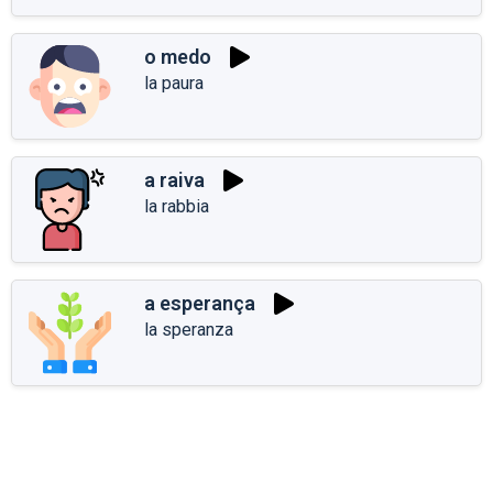
o medo
la paura
a raiva
la rabbia
a esperança
la speranza