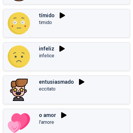
tímido
timido
infeliz
infelice
entusiasmado
eccitato
o amor
l'amore