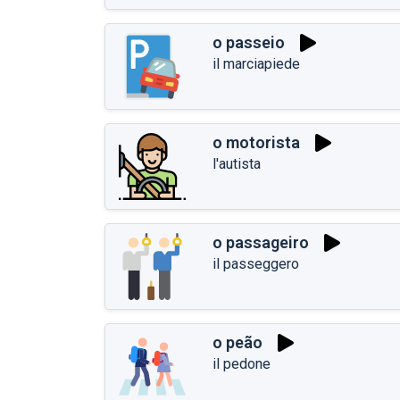
o passeio
il marciapiede
o motorista
l'autista
o passageiro
il passeggero
o peão
il pedone