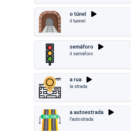
o túnel
il tunnel
semáforo
il semaforo
a rua
la strada
a autoestrada
l'autostrada