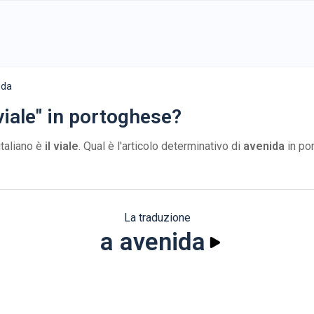
ida
viale" in portoghese?
italiano è
il viale
. Qual è l'articolo determinativo di
avenida
in po
La traduzione
a avenida