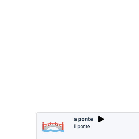
a ponte
il ponte