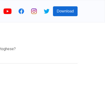
Download
rtoghese?