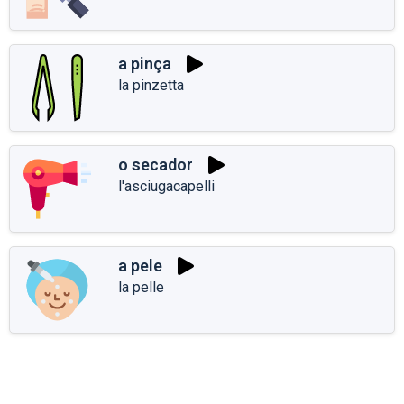
a pinça
la pinzetta
o secador
l'asciugacapelli
a pele
la pelle