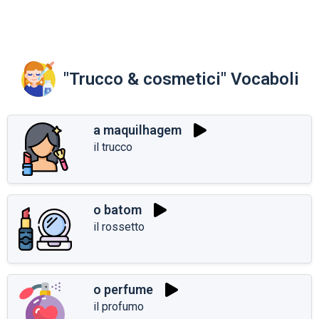
"Trucco & cosmetici" Vocaboli
a maquilhagem
il trucco
o batom
il rossetto
o perfume
il profumo