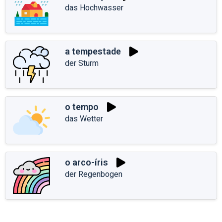
das Hochwasser
a tempestade
der Sturm
o tempo
das Wetter
o arco-íris
der Regenbogen