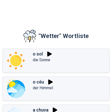
"Wetter" Wortliste
o sol
die Sonne
o céu
der Himmel
a chuva