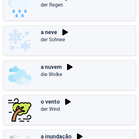
der Regen
a neve
der Schnee
a nuvem
die Wolke
o vento
der Wind
a inundação